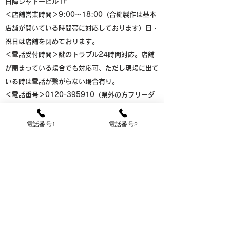
日障シャトービル1F
＜店舗営業時間＞9:00～18:00（合鍵製作は基本
店舗が開いている時間帯に対応しております）日・
祝日は店舗を閉めております。
＜電話受付時間＞鍵のトラブル24時間対応。店舗
が閉まっている場合でも対応可、ただし現場に出て
いる時は電話が繋がらない場合有り。
​＜電話番号＞0120-395910（県外の方フリーダ
イヤル使用不可）／095-894-9788
＜メールアドレス＞
kouyukiaki@gmail.com
電話番号1
電話番号2
＜アクセス＞【バス】横道バス停前／【鉄道】JR
道ノ尾駅より徒歩8分
＜その他＞当店の場所は、国道206号線の横道バス
停前のビルの一角に店舗があります。バス停が解れ
ば店舗は解ると思います。時津から長崎に行く方向
のバス停前です。